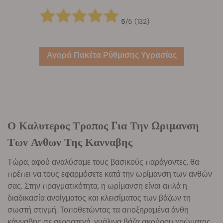
5
/
5
(132)
Αγορά Πακέτα Ρύθμισης Υγρασίας
Ο Καλυτερος Τροπος Για Την Ωριμανση
Των Ανθων Της Κανναβης
Τώρα, αφού αναλύσαμε τους βασικούς παράγοντες, θα
πρέπει να τους εφαρμόσετε κατά την ωρίμανση των ανθών
σας. Στην πραγματικότητα, η ωρίμανση είναι απλά η
διαδικασία ανοίγματος και κλεισίματος των βάζων τη
σωστή στιγμή. Τοποθετώντας τα αποξηραμένα άνθη
κάνναβης σε αεροστεγή, γυάλινα βάζα σκούρου χρώματος,