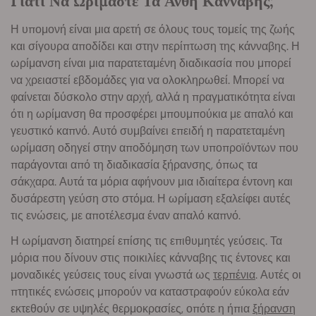
Γιατι Να Ωριμαστε Τα Ανθη Κανναβης;
Η υπομονή είναι μια αρετή σε όλους τους τομείς της ζωής
και σίγουρα αποδίδει και στην περίπτωση της κάνναβης. Η
ωρίμανση είναι μια παρατεταμένη διαδικασία που μπορεί
να χρειαστεί εβδομάδες για να ολοκληρωθεί. Μπορεί να
φαίνεται δύσκολο στην αρχή, αλλά η πραγματικότητα είναι
ότι η ωρίμανση θα προσφέρει μπουμπούκια με απαλό και
γευστικό καπνό. Αυτό συμβαίνει επειδή η παρατεταμένη
ωρίμαση οδηγεί στην αποδόμηση των υποπροϊόντων που
παράγονται από τη διαδικασία ξήρανσης, όπως τα
σάκχαρα. Αυτά τα μόρια αφήνουν μια ιδιαίτερα έντονη και
δυσάρεστη γεύση στο στόμα. Η ωρίμαση εξαλείφει αυτές
τις ενώσεις, με αποτέλεσμα έναν απαλό καπνό.
Η ωρίμανση διατηρεί επίσης τις επιθυμητές γεύσεις. Τα
μόρια που δίνουν στις ποικιλίες κάνναβης τις έντονες και
μοναδικές γεύσεις τους είναι γνωστά ως
τερπένια
. Αυτές οι
πτητικές ενώσεις μπορούν να καταστραφούν εύκολα εάν
εκτεθούν σε υψηλές θερμοκρασίες, οπότε η ήπια
ξήρανση