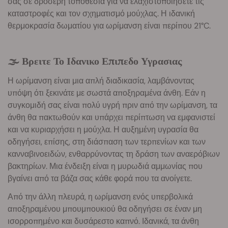
σας σε δροσερή τοποθεσία για να ελαχιστοποιήσετε τις
καταστροφές και τον σχηματισμό μούχλας. Η ιδανική
θερμοκρασία δωματίου για ωρίμανση είναι περίπου 21°C.
🌫️ Βρειτε Το Ιδανικο Επιπεδο Υγρασιας
Η ωρίμανση είναι μια απλή διαδικασία, λαμβάνοντας
υπόψη ότι ξεκινάτε με σωστά αποξηραμένα άνθη. Εάν η
συγκομιδή σας είναι πολύ υγρή πριν από την ωρίμανση, τα
άνθη θα πακτωθούν και υπάρχει περίπτωση να εμφανιστεί
και να κυριαρχήσει η μούχλα. Η αυξημένη υγρασία θα
οδηγήσει, επίσης, στη διάσπαση των τερπενίων και των
κανναβινοειδών, ενθαρρύνοντας τη δράση των αναερόβιων
βακτηρίων. Μια ένδειξη είναι η μυρωδιά αμμωνίας που
βγαίνει από τα βάζα σας κάθε φορά που τα ανοίγετε.
Από την άλλη πλευρά, η ωρίμανση ενός υπερβολικά
αποξηραμένου μπουμπουκιού θα οδηγήσει σε έναν μη
ισορροπημένο και δυσάρεστο καπνό. Ιδανικά, τα άνθη