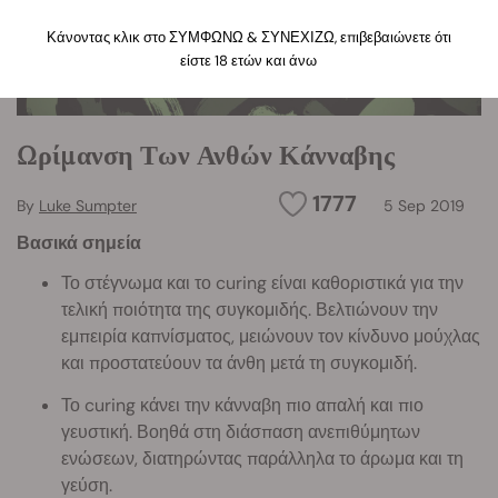
Κάνοντας κλικ στο ΣΥΜΦΩΝΩ & ΣΥΝΕΧΙΖΩ, επιβεβαιώνετε ότι
είστε 18 ετών και άνω
Ωρίμανση Των Ανθών Κάνναβης
1777
By
Luke Sumpter
5 Sep 2019
Βασικά σημεία
Το στέγνωμα και το curing είναι καθοριστικά για την
τελική ποιότητα της συγκομιδής. Βελτιώνουν την
εμπειρία καπνίσματος, μειώνουν τον κίνδυνο μούχλας
και προστατεύουν τα άνθη μετά τη συγκομιδή.
Το curing κάνει την κάνναβη πιο απαλή και πιο
γευστική. Βοηθά στη διάσπαση ανεπιθύμητων
ενώσεων, διατηρώντας παράλληλα το άρωμα και τη
γεύση.