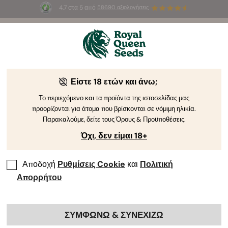
4.7 στα 5 από
58690 αξιολογήσεις
☀️
Summer Sales
: Έως και -50%
σε
επιλεγμένα
προϊόντα! ⏤
Αγοράστε Τώρα
🛍️
από τη Royal Queen Seeds
Οδηγός Καλλιέργειας Κάνναβης
Είστε 18 ετών και άνω;
Το περιεχόμενο και τα προϊόντα της ιστοσελίδας μας
προορίζονται για άτομα που βρίσκονται σε νόμιμη ηλικία.
Ευρετήριο Θεμάτων Οδηγού Καλλιέργειας
Παρακαλούμε, δείτε τους Όρους & Προϋποθέσεις.
Όχι, δεν είμαι 18+
Αποδοχή
Ρυθμίσεις Cookie
και
Πολιτική
Απορρήτου
ΣΥΜΦΩΝΩ & ΣΥΝΕΧΙΖΩ