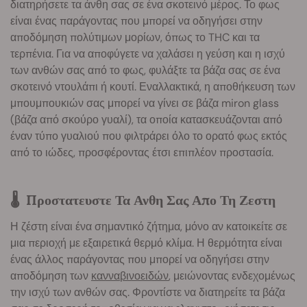
διατηρήσετε τα άνθη σας σε ένα σκοτεινό μέρος. Το φως
είναι ένας παράγοντας που μπορεί να οδηγήσει στην
αποδόμηση πολύτιμων μορίων, όπως το THC και τα
τερπένια. Για να αποφύγετε να χαλάσει η γεύση και η ισχύ
των ανθών σας από το φως, φυλάξτε τα βάζα σας σε ένα
σκοτεινό ντουλάπι ή κουτί. Εναλλακτικά, η αποθήκευση των
μπουμπουκιών σας μπορεί να γίνει σε βάζα miron glass
(βάζα από σκούρο γυαλί), τα οποία κατασκευάζονται από
έναν τύπο γυαλιού που φιλτράρει όλο το ορατό φως εκτός
από το ιώδες, προσφέροντας έτσι επιπλέον προστασία.
🌡️ Προστατευστε Τα Ανθη Σας Απο Τη Ζεστη
Η ζέστη είναι ένα σημαντικό ζήτημα, μόνο αν κατοικείτε σε
μια περιοχή με εξαιρετικά θερμό κλίμα. Η θερμότητα είναι
ένας άλλος παράγοντας που μπορεί να οδηγήσει στην
αποδόμηση των
κανναβινοειδών
, μειώνοντας ενδεχομένως
την ισχύ των ανθών σας. Φροντίστε να διατηρείτε τα βάζα