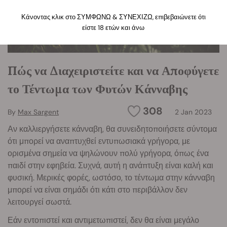
Κάνοντας κλικ στο ΣΥΜΦΩΝΩ & ΣΥΝΕΧΙΖΩ, επιβεβαιώνετε ότι
είστε 18 ετών και άνω
Πώς να Διαχειριστείτε και να Αποφύγετε
το Τέντωμα των Φυτών Κάνναβης
308
By
Max Sargent
2 Jan 2023
Αν καλλιεργήσετε κάνναβη, θα συνειδητοποιήσετε σύντομα
ότι μπορεί να αναπτυχθεί εντυπωσιακά γρήγορα, με
ορισμένα σημεία να ψηλώνουν πολύ γρήγορα, όπως ένα
παιδί στην εφηβεία. Συχνά, αυτή η ανάπτυξη είναι καλή και
φυσική. Μερικές φορές, ωστόσο, το τέντωμα στην κάνναβη
μπορεί να είναι σημάδι ότι κάτι στο περιβάλλον δεν
λειτουργεί σωστά.
Εάν εντοπιστεί και αντιμετωπιστεί, δεν θα είναι μεγάλο