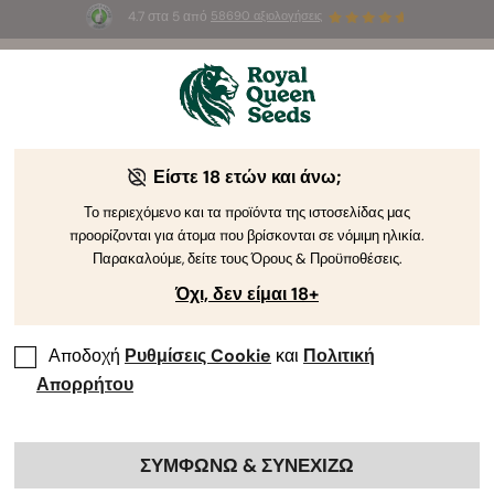
4.7 στα 5 από
58690 αξιολογήσεις
☀️
Summer Sales
: Έως και -50%
σε
επιλεγμένα
προϊόντα! ⏤
Αγοράστε Τώρα
🛍️
από τη Royal Queen Seeds
Οδηγός Καλλιέργειας Κάνναβης
Είστε 18 ετών και άνω;
Το περιεχόμενο και τα προϊόντα της ιστοσελίδας μας
προορίζονται για άτομα που βρίσκονται σε νόμιμη ηλικία.
Ευρετήριο Θεμάτων Οδηγού Καλλιέργειας
Παρακαλούμε, δείτε τους Όρους & Προϋποθέσεις.
Όχι, δεν είμαι 18+
Αποδοχή
Ρυθμίσεις Cookie
και
Πολιτική
Απορρήτου
ΣΥΜΦΩΝΩ & ΣΥΝΕΧΙΖΩ