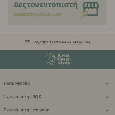
Εγγραφείτε στο newsletter μας
More
Πληροφορίες
helpful
info
Σχετικά με την RQS
Σχετικά με την κάνναβη