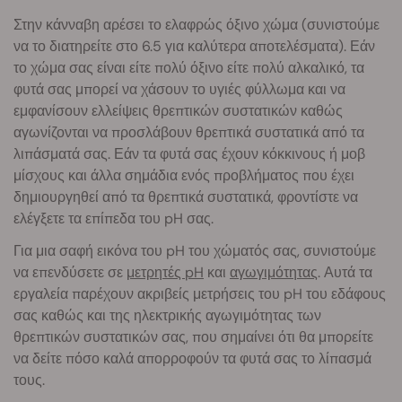
Στην κάνναβη αρέσει το ελαφρώς όξινο χώμα (συνιστούμε
να το διατηρείτε στο 6.5 για καλύτερα αποτελέσματα). Εάν
το χώμα σας είναι είτε πολύ όξινο είτε πολύ αλκαλικό, τα
φυτά σας μπορεί να χάσουν το υγιές φύλλωμα και να
εμφανίσουν ελλείψεις θρεπτικών συστατικών καθώς
αγωνίζονται να προσλάβουν θρεπτικά συστατικά από τα
λιπάσματά σας. Εάν τα φυτά σας έχουν κόκκινους ή μοβ
μίσχους και άλλα σημάδια ενός προβλήματος που έχει
δημιουργηθεί από τα θρεπτικά συστατικά, φροντίστε να
ελέγξετε τα επίπεδα του pH σας.
Για μια σαφή εικόνα του pH του χώματός σας, συνιστούμε
να επενδύσετε σε
μετρητές pH
και
αγωγιμότητας
. Αυτά τα
εργαλεία παρέχουν ακριβείς μετρήσεις του pH του εδάφους
σας καθώς και της ηλεκτρικής αγωγιμότητας των
θρεπτικών συστατικών σας, που σημαίνει ότι θα μπορείτε
να δείτε πόσο καλά απορροφούν τα φυτά σας το λίπασμά
τους.