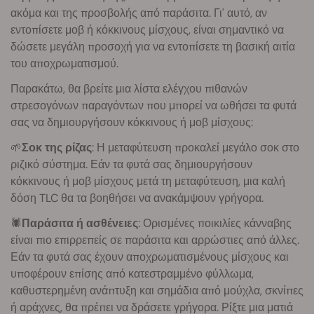
ακόμα και της προσβολής από παράσιτα. Γι' αυτό, αν
εντοπίσετε μοβ ή κόκκινους μίσχους, είναι σημαντικό να
δώσετε μεγάλη προσοχή για να εντοπίσετε τη βασική αιτία
του αποχρωματισμού.
Παρακάτω, θα βρείτε μια λίστα ελέγχου πιθανών
στρεσογόνων παραγόντων που μπορεί να ωθήσει τα φυτά
σας να δημιουργήσουν κόκκινους ή μοβ μίσχους:
🌱
Σοκ της ρίζας
: Η μεταφύτευση προκαλεί μεγάλο σοκ στο
ριζικό σύστημα. Εάν τα φυτά σας δημιουργήσουν
κόκκινους ή μοβ μίσχους μετά τη μεταφύτευση, μια καλή
δόση TLC θα τα βοηθήσει να ανακάμψουν γρήγορα.
🕷
Παράσιτα ή ασθένειες
: Ορισμένες ποικιλίες κάνναβης
είναι πιο επιρρεπείς σε παράσιτα και αρρώστιες από άλλες.
Εάν τα φυτά σας έχουν αποχρωματισμένους μίσχους και
υποφέρουν επίσης από κατεστραμμένο φύλλωμα,
καθυστερημένη ανάπτυξη και σημάδια από μούχλα, σκνίπες
ή αράχνες, θα πρέπει να δράσετε γρήγορα. Ρίξτε μια ματιά