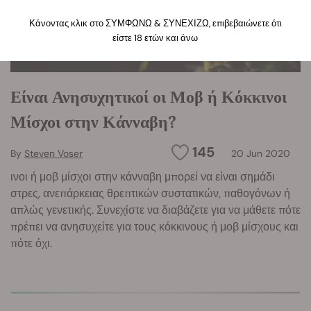
Κάνοντας κλικ στο ΣΥΜΦΩΝΩ & ΣΥΝΕΧΙΖΩ, επιβεβαιώνετε ότι
είστε 18 ετών και άνω
Είναι Ανησυχητικοί οι Μοβ ή Κόκκινοι
Μίσχοι στην Κάνναβη?
145
By
Steven Voser
20 Jun 2020
ινοι ή μοβ μίσχοι στην κάνναβη μπορεί να είναι σημάδι
στρες, ανεπάρκειας θρεπτικών συστατικών, παθογόνων ή
απλώς γενετικής. Συνεχίστε να διαβάζετε για να μάθετε πότε
πρέπει να ανησυχείτε για τους κόκκινους ή μοβ μίσχους και
πότε όχι.