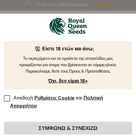
4.7 στα 5 από
58690 αξιολογήσεις
🎁
3 σπόρους White Widow Auto
ΔΩΡΕΑΝ για τους
πρώτους 100 που θα χρησιμοποιήσουν τον κωδικό
AUGUST26 🌿
από τη Royal Queen Seeds
Οδηγός Καλλιέργειας Κάνναβης
Είστε 18 ετών και άνω;
Το περιεχόμενο και τα προϊόντα της ιστοσελίδας μας
προορίζονται για άτομα που βρίσκονται σε νόμιμη ηλικία.
Ευρετήριο Θεμάτων Οδηγού Καλλιέργειας
Παρακαλούμε, δείτε τους Όρους & Προϋποθέσεις.
Όχι, δεν είμαι 18+
Αποδοχή
Ρυθμίσεις Cookie
και
Πολιτική
Απορρήτου
ΣΥΜΦΩΝΩ & ΣΥΝΕΧΙΖΩ