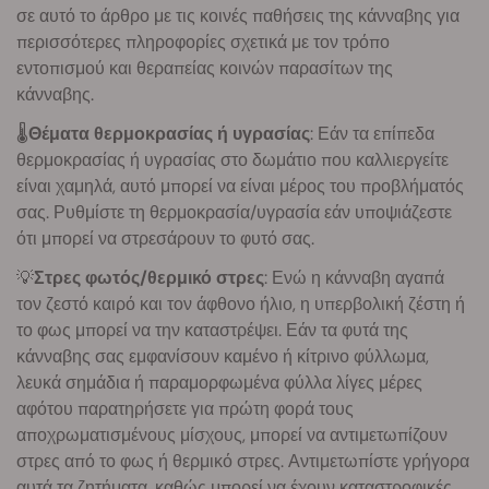
σε αυτό το άρθρο με τις κοινές παθήσεις της κάνναβης για
περισσότερες πληροφορίες σχετικά με τον τρόπο
εντοπισμού και θεραπείας κοινών παρασίτων της
κάνναβης.
🌡
Θέματα θερμοκρασίας ή υγρασίας
: Εάν τα επίπεδα
θερμοκρασίας ή υγρασίας στο δωμάτιο που καλλιεργείτε
είναι χαμηλά, αυτό μπορεί να είναι μέρος του προβλήματός
σας. Ρυθμίστε τη θερμοκρασία/υγρασία εάν υποψιάζεστε
ότι μπορεί να στρεσάρουν το φυτό σας.
💡
Στρες φωτός/θερμικό στρες
: Ενώ η κάνναβη αγαπά
τον ζεστό καιρό και τον άφθονο ήλιο, η υπερβολική ζέστη ή
το φως μπορεί να την καταστρέψει. Εάν τα φυτά της
κάνναβης σας εμφανίσουν καμένο ή κίτρινο φύλλωμα,
λευκά σημάδια ή παραμορφωμένα φύλλα λίγες μέρες
αφότου παρατηρήσετε για πρώτη φορά τους
αποχρωματισμένους μίσχους, μπορεί να αντιμετωπίζουν
στρες από το φως ή θερμικό στρες. Αντιμετωπίστε γρήγορα
αυτά τα ζητήματα, καθώς μπορεί να έχουν καταστροφικές