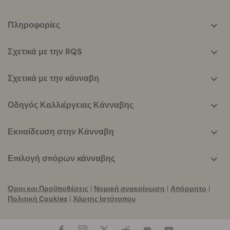
More
Πληροφορίες
helpful
info
Σχετικά με την RQS
Σχετικά με την κάνναβη
Οδηγός Καλλιέργειας Κάνναβης
Εκπαίδευση στην Κάνναβη
Επιλογή σπόρων κάνναβης
Όροι και Προϋποθέσεις
|
Νομική ανακοίνωση
|
Απόρρητο
|
Πολιτική Cookies
|
Χάρτης Ιστότοπου