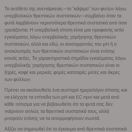
Το αντίθετο της ανεπάρκειας—το "κάψιμο" των φυτών λόγω
υπερβολικών θρεπτικών συστατικών—συμβαίνει όταν τα
φυτά λαμβάνουν περισσότερα θρεπτικά συστατικά από όσα
χρειάζονται. Η υπερβολική σίτιση είναι μια προφανής αιτία
εγκαύματος λόγω υπερβολικής χορήγησης θρεπτικών
συστατικών, αλλά και εδώ, οι ανισορροπίες του pH ή ο
αποκλεισμός των θρεπτικών συστατικών είναι επίσης
κοινές αιτίες. Τα χαρακτηριστικά σημάδια εγκαύματος λόγω
υπερβολικής χορήγησης θρεπτικών συστατικών είναι οι
ξηρές, καφέ και μερικές φορές κατσαρές μύτες και άκρες
των φύλλων.
Πρέπει να ακολουθείτε ένα αυστηρό ημερολόγιο σίτισης και
να ελέγχετε τα επίπεδα των pH και EC πριν και μετά από
κάθε πότισμα για να βεβαιωθείτε ότι τα φυτά σας δεν
παίρνουν απλώς τα θρεπτικά συστατικά τους, αλλά
μπορούν επίσης να τα απορροφήσουν σωστά.
Αξίζει να σημειωθεί ότι το έγκαυμα από θρεπτικά συστατικά