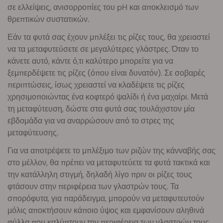
σε ελλείψεις, ανισορροπίες του pH και αποκλεισμό των
θρεπτικών συστατικών.
Εάν τα φυτά σας έχουν μπλέξει τις ρίζες τους, θα χρειαστεί
να τα μεταφυτεύσετε σε μεγαλύτερες γλάστρες. Όταν το
κάνετε αυτό, κάντε ό,τι καλύτερο μπορείτε για να
ξεμπερδέψετε τις ρίζες (όπου είναι δυνατόν). Σε σοβαρές
περιπτώσεις, ίσως χρειαστεί να κλαδέψετε τις ρίζες
χρησιμοποιώντας ένα κοφτερό ψαλίδι ή ένα μαχαίρι. Μετά
τη μεταφύτευση, δώστε στα φυτά σας τουλάχιστον μία
εβδομάδα για να αναρρώσουν από το στρες της
μεταφύτευσης.
Για να αποτρέψετε το μπλέξιμο των ριζών της κάνναβής σας
στο μέλλον, θα πρέπει να μεταφυτεύετε τα φυτά τακτικά και
την κατάλληλη στιγμή, δηλαδή λίγο πριν οι ρίζες τους
φτάσουν στην περιφέρεια των γλαστρών τους. Τα
σπορόφυτα, για παράδειγμα, μπορούν να μεταφυτευτούν
μόλις αποκτήσουν κάποιο ύψος και εμφανίσουν αληθινά
φύλλα που καλύπτουν την περιφέρεια των γλαστρών τους.