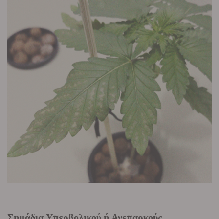
Σημάδια Υπερβολικού ή Ανεπαρκούς