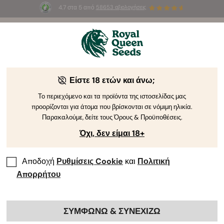
4.7 στα 5 από
58653 αξιολογήσεις
⏳
TO 1+1
-
Προσφορά περιορισμένου χρόνου
3d 5h 39m 33s
🌱
από τη Royal Queen Seeds
Οδηγός Καλλιέργειας Κάνναβης
Είστε 18 ετών και άνω;
Το περιεχόμενο και τα προϊόντα της ιστοσελίδας μας
προορίζονται για άτομα που βρίσκονται σε νόμιμη ηλικία.
Ευρετήριο Θεμάτων Οδηγού Καλλιέργειας
Παρακαλούμε, δείτε τους Όρους & Προϋποθέσεις.
Όχι, δεν είμαι 18+
Αποδοχή
Ρυθμίσεις Cookie
και
Πολιτική
Απορρήτου
ΣΥΜΦΩΝΩ & ΣΥΝΕΧΙΖΩ