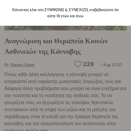
Κάνοντας κλικ στο ΣΥΜΦΩΝΩ & ΣΥΝΕΧΙΖΩ, επιβεβαιώνετε ότι
είστε 18 ετών και άνω
Αναγνώριση και Θεραπεία Κοινών
Ασθενειών της Κάνναβης
229
By
Steven Voser
1 Aug 2020
Όπως κάθε άλλη καλλιέργεια, η κάνναβη μπορεί να
επηρεαστεί από παράσιτα, μυκητιακές λοιμώξεις, ιούς και
διάφορα άλλα προβλήματα που μπορεί να είναι επιζήμια για
την ποιότητα και τη ποσότητα της σοδειάς σας. Το να
γνωρίζετε πώς να ξεχωρίζετε τις ελλείψεις θρεπτικών
συστατικών από τη σήψη των ριζών και τη μούχλα, για
παράδειγμα, είναι το κλειδί για την έγκαιρη θεραπεία της
κάνναβης και την ελαχιστοποίηση του αντίκτυπου στην
υγεία των φυτών σας.