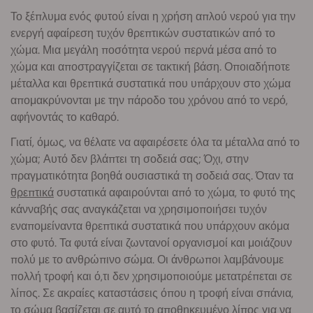
Το ξέπλυμα ενός φυτού είναι η χρήση απλού νερού για την
ενεργή αφαίρεση τυχόν θρεπτικών συστατικών από το
χώμα. Μια μεγάλη ποσότητα νερού περνά μέσα από το
χώμα και αποστραγγίζεται σε τακτική βάση. Οποιαδήποτε
μέταλλα και θρεπτικά συστατικά που υπάρχουν στο χώμα
απομακρύνονται με την πάροδο του χρόνου από το νερό,
αφήνοντάς το καθαρό.
Γιατί, όμως, να θέλατε να αφαιρέσετε όλα τα μέταλλα από το
χώμα; Αυτό δεν βλάπτει τη σοδειά σας; Όχι, στην
πραγματικότητα βοηθά ουσιαστικά τη σοδειά σας. Όταν τα
θρεπτικά
συστατικά αφαιρούνται από το χώμα, το φυτό της
κάνναβής σας αναγκάζεται να χρησιμοποιήσει τυχόν
εναπομείναντα θρεπτικά συστατικά που υπάρχουν ακόμα
στο φυτό. Τα φυτά είναι ζωντανοί οργανισμοί και μοιάζουν
πολύ με το ανθρώπινο σώμα. Οι άνθρωποι λαμβάνουμε
πολλή τροφή και ό,τι δεν χρησιμοποιούμε μετατρέπεται σε
λίπος. Σε ακραίες καταστάσεις όπου η τροφή είναι σπάνια,
το σώμα βασίζεται σε αυτό το αποθηκευμένο λίπος για να