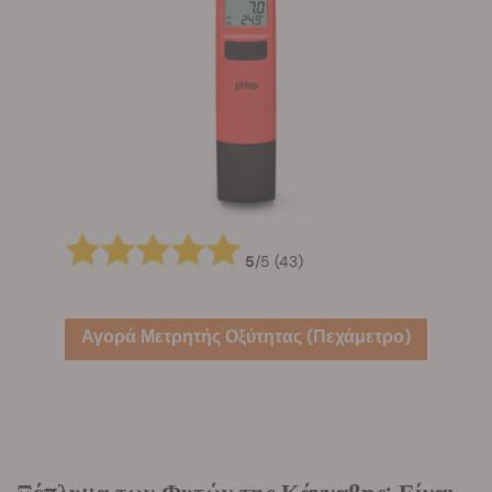
5
/
5
(43)
Αγορά Μετρητής Οξύτητας (Πεχάμετρο)
Ξέπλυμα των Φυτών της Κάνναβης: Είναι