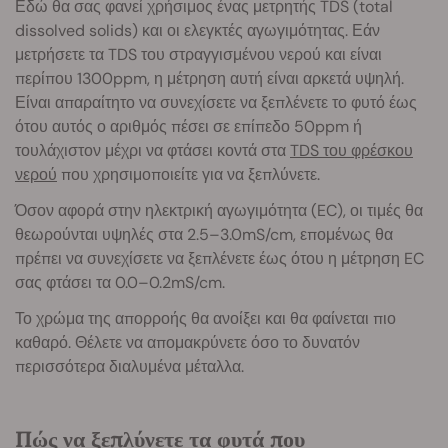
Εδώ θα σας φανεί χρήσιμος ένας μετρητής TDS (total
dissolved solids) και οι ελεγκτές αγωγιμότητας. Εάν
μετρήσετε τα TDS του στραγγισμένου νερού και είναι
περίπου 1300ppm, η μέτρηση αυτή είναι αρκετά υψηλή.
Είναι απαραίτητο να συνεχίσετε να ξεπλένετε το φυτό έως
ότου αυτός ο αριθμός πέσει σε επίπεδο 50ppm ή
τουλάχιστον μέχρι να φτάσει κοντά στα
TDS του φρέσκου
νερού
που χρησιμοποιείτε για να ξεπλύνετε.
Όσον αφορά στην ηλεκτρική αγωγιμότητα (EC), οι τιμές θα
θεωρούνται υψηλές στα 2.5–3.0mS/cm, επομένως θα
πρέπει να συνεχίσετε να ξεπλένετε έως ότου η μέτρηση EC
σας φτάσει τα 0.0–0.2mS/cm.
Το χρώμα της απορροής θα ανοίξει και θα φαίνεται πιο
καθαρό. Θέλετε να απομακρύνετε όσο το δυνατόν
περισσότερα διαλυμένα μέταλλα.
Πώς να ξεπλύνετε τα φυτά που