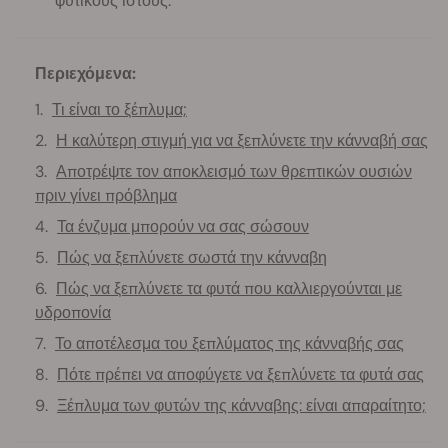
φυτικούς ιστούς.
Περιεχόμενα:
Τι είναι το ξέπλυμα;
Η καλύτερη στιγμή για να ξεπλύνετε την κάνναβή σας
Αποτρέψτε τον αποκλεισμό των θρεπτικών ουσιών
πριν γίνει πρόβλημα
Τα ένζυμα μπορούν να σας σώσουν
Πώς να ξεπλύνετε σωστά την κάνναβη
Πώς να ξεπλύνετε τα φυτά που καλλιεργούνται με
υδροπονία
Το αποτέλεσμα του ξεπλύματος της κάνναβής σας
Πότε πρέπει να αποφύγετε να ξεπλύνετε τα φυτά σας
Ξέπλυμα των φυτών της κάνναβης: είναι απαραίτητο;