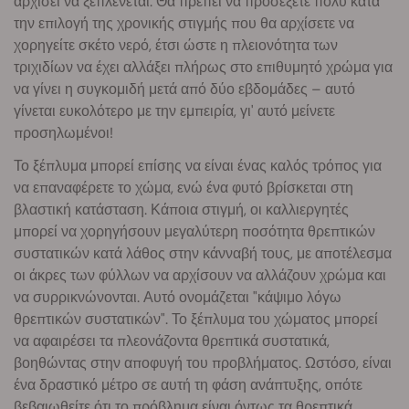
αρχίσει να ξεπλένεται. Θα πρέπει να προσέξετε πολύ κατά
την επιλογή της χρονικής στιγμής που θα αρχίσετε να
χορηγείτε σκέτο νερό, έτσι ώστε η πλειονότητα των
τριχιδίων να έχει αλλάξει πλήρως στο επιθυμητό χρώμα για
να γίνει η συγκομιδή μετά από δύο εβδομάδες – αυτό
γίνεται ευκολότερο με την εμπειρία, γι' αυτό μείνετε
προσηλωμένοι!
Το ξέπλυμα μπορεί επίσης να είναι ένας καλός τρόπος για
να επαναφέρετε το χώμα, ενώ ένα φυτό βρίσκεται στη
βλαστική κατάσταση. Κάποια στιγμή, οι καλλιεργητές
μπορεί να χορηγήσουν μεγαλύτερη ποσότητα θρεπτικών
συστατικών κατά λάθος στην κάνναβή τους, με αποτέλεσμα
οι άκρες των φύλλων να αρχίσουν να αλλάζουν χρώμα και
να συρρικνώνονται. Αυτό ονομάζεται "κάψιμο λόγω
θρεπτικών συστατικών". Το ξέπλυμα του χώματος μπορεί
να αφαιρέσει τα πλεονάζοντα θρεπτικά συστατικά,
βοηθώντας στην αποφυγή του προβλήματος. Ωστόσο, είναι
ένα δραστικό μέτρο σε αυτή τη φάση ανάπτυξης, οπότε
βεβαιωθείτε ότι το πρόβλημα είναι όντως τα θρεπτικά