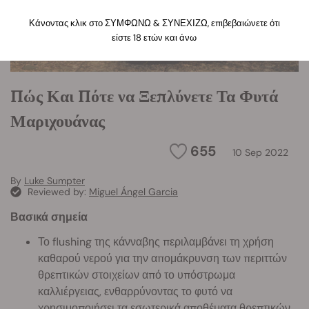
Κάνοντας κλικ στο ΣΥΜΦΩΝΩ & ΣΥΝΕΧΙΖΩ, επιβεβαιώνετε ότι
είστε 18 ετών και άνω
Πώς Και Πότε να Ξεπλύνετε Τα Φυτά
Μαριχουάνας
655
10 Sep 2022
By
Luke Sumpter
Reviewed by:
Miguel Ángel Garcia
Βασικά σημεία
Το flushing της κάνναβης περιλαμβάνει τη χρήση
καθαρού νερού για την απομάκρυνση των περιττών
θρεπτικών στοιχείων από το υπόστρωμα
καλλιέργειας, ενθαρρύνοντας το φυτό να
χρησιμοποιήσει τα εσωτερικά αποθέματα θρεπτικών