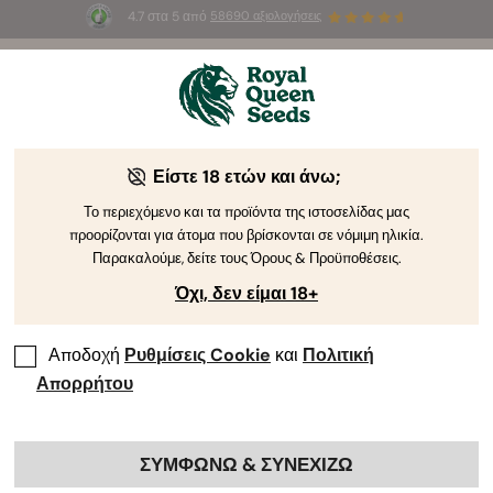
4.7 στα 5 από
58690 αξιολογήσεις
☀️
Summer Sales
: Έως και -50%
σε
επιλεγμένα
προϊόντα! ⏤
Αγοράστε Τώρα
🛍️
από τη Royal Queen Seeds
Οδηγός Καλλιέργειας Κάνναβης
Είστε 18 ετών και άνω;
Το περιεχόμενο και τα προϊόντα της ιστοσελίδας μας
προορίζονται για άτομα που βρίσκονται σε νόμιμη ηλικία.
Ευρετήριο Θεμάτων Οδηγού Καλλιέργειας
Παρακαλούμε, δείτε τους Όρους & Προϋποθέσεις.
Όχι, δεν είμαι 18+
Αποδοχή
Ρυθμίσεις Cookie
και
Πολιτική
Απορρήτου
ΣΥΜΦΩΝΩ & ΣΥΝΕΧΙΖΩ