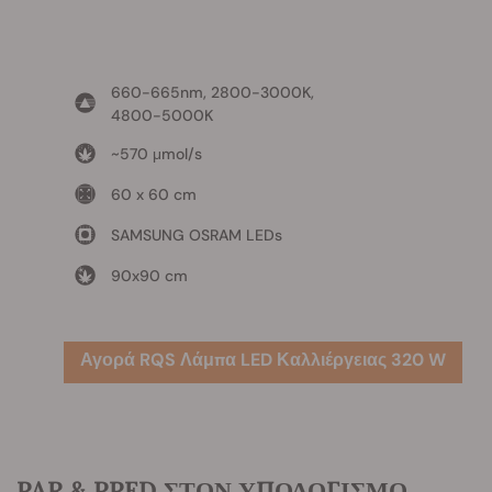
660-665nm, 2800-3000K,
4800-5000K
~570 μmol/s
60 x 60 cm
SAMSUNG OSRAM LEDs
90x90 cm
Αγορά RQS Λάμπα LED Καλλιέργειας 320 W
PAR & PPFD ΣΤΟΝ ΥΠΟΛΟΓΙΣΜΟ