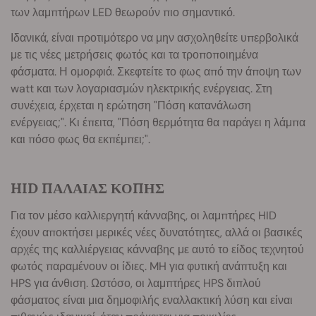
των λαμπτήρων LED θεωρούν πιο σημαντικό.
Ιδανικά, είναι προτιμότερο να μην ασχοληθείτε υπερβολικά
με τις νέες μετρήσεις φωτός και τα τροποποιημένα
φάσματα. Η ομορφιά. Σκεφτείτε το φως από την άποψη των
watt και των λογαριασμών ηλεκτρικής ενέργειας. Στη
συνέχεια, έρχεται η ερώτηση "Πόση κατανάλωση
ενέργειας;". Κι έπειτα, "Πόση θερμότητα θα παράγει η λάμπα
και πόσο φως θα εκπέμπει;".
HID ΠΑΛΑΙΑΣ ΚΟΠΗΣ
Για τον μέσο καλλιεργητή κάνναβης, οι λαμπτήρες HID
έχουν αποκτήσει μερικές νέες δυνατότητες, αλλά οι βασικές
αρχές της καλλιέργειας κάνναβης με αυτό το είδος τεχνητού
φωτός παραμένουν οι ίδιες. MH για φυτική ανάπτυξη και
HPS για άνθιση. Ωστόσο, οι λαμπτήρες HPS διπλού
φάσματος είναι μια δημοφιλής εναλλακτική λύση και είναι