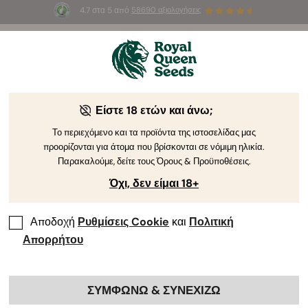
4.7 στα 5 από
58690 αξιολογήσεις
☀️
Summer Sales
: Έως και -50%
σε
επιλεγμένα
προϊόντα! ⏤
Αγοράστε Τώρα
🛍️
από τη Royal Queen Seeds
Οδηγός Καλλιέργειας Κάνναβης
Είστε 18 ετών και άνω;
Το περιεχόμενο και τα προϊόντα της ιστοσελίδας μας
προορίζονται για άτομα που βρίσκονται σε νόμιμη ηλικία.
Ευρετήριο Θεμάτων Οδηγού Καλλιέργειας
Παρακαλούμε, δείτε τους Όρους & Προϋποθέσεις.
Όχι, δεν είμαι 18+
Αποδοχή
Ρυθμίσεις Cookie
και
Πολιτική
Απορρήτου
ΣΥΜΦΩΝΩ & ΣΥΝΕΧΙΖΩ