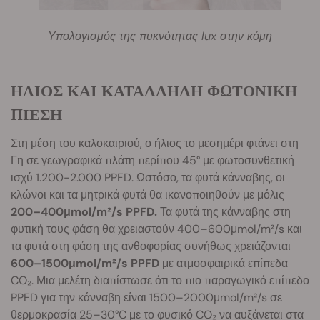
Υπολογισμός της πυκνότητας lux στην κόμη
ΗΛΙΟΣ ΚΑΙ ΚΑΤΑΛΛΗΛΗ ΦΩΤΟΝΙΚΗ
ΠΙΕΣΗ
Στη μέση του καλοκαιριού, ο ήλιος το μεσημέρι φτάνει στη
Γη σε γεωγραφικά πλάτη περίπου 45° με φωτοσυνθετική
ισχύ 1.200-2.000 PPFD. Ωστόσο, τα φυτά κάνναβης, οι
κλώνοι και τα μητρικά φυτά θα ικανοποιηθούν με μόλις
200–400μmol/m²/s PPFD.
Τα φυτά της κάνναβης στη
φυτική τους φάση θα χρειαστούν 400–600μmol/m²/s και
τα φυτά στη φάση της ανθοφορίας συνήθως χρειάζονται
600–1500μmol/m²/s PPFD
με ατμοσφαιρικά επίπεδα
CO₂. Μια μελέτη διαπίστωσε ότι το πιο παραγωγικό επίπεδο
PPFD για την κάνναβη είναι 1500–2000μmol/m²/s σε
θερμοκρασία 25–30°C με το φυσικό CO₂ να αυξάνεται στα