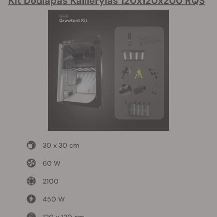
Kit Doulápas Kalliéryias 120x120x200 RQS
30 x 30 cm
60 W
2100
450 W