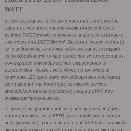
WATT
Σε γενικές γραμμές, η ελάχιστη ποσότητα φωτός ευρέος
φάσματος που απαιτείται από ένα φυτό κάνναβης είναι
περίπου 9.000lm ανά τετραγωνικό μέτρο, ενώ το βέλτιστο
είναι πάνω από 20.000lm/m². Ωστόσο, η έντονη ανάπτυξη
και η άνθιση ενός φυτού που καλλιεργείται σε εσωτερικό
χώρο εξαρτάται από τα όρια φωτός που επιτυγχάνονται σε
συγκεκριμένα μήκη κύματος που ενεργοποιούν τη
φωτοσύνθεση. Αυτός είναι ο λόγος για τον οποίο οι
λαμπτήρες LED χρησιμοποιούν ραδιομετρικά συστήματα
για τη μέτρηση της ποσότητας των φωτονίων που
ακτινοβολούνται στις συχνότητες χρώματος PAR που
αναφέραμε προηγουμένως.
Η πιο ευρέως χρησιμοποιούμενη ραδιομετρική μέτρηση
στην κηπουρική είναι η
PPFD
(φωτοσυνθετική πυκνότητα
ροής φωτονίων), η οποία μετρά τη ροή PAR των φωτονικών
μικρομορίων ανά δευτερόλεπτο κι ανά τετραγωνικό μέτρο