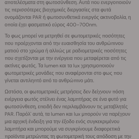
αποτελέσματα στη φωτοσύνθεση. Αυτά που ενεργοποιούν
τις περισσότερες βιοχημικές διεργασίες στα φυτά
ονομάζονται PAR ή φωτοσυνθετικά ενεργός ακτινοβολία, η
οποία έχει φασματικό εύρος 400–700nm.
Το φως μπορεί να μετρηθεί σε φωτομετρικές ποσότητες
που προέρχονται από την ευαισθησία του ανθρώπινου
ματιού στο χρώμα ή αλλιώς με ραδιομετρικές ποσότητες
που σχετίζονται με την ενέργεια που μεταφέρεται από τις
ακτίνες φωτός. Τα lumen και τα lux χρησιμοποιούν
φωτομετρικές μονάδες που αναφέρονται στο φως που
γίνεται αντιληπτό από το ανθρώπινο μάτι.
Ωστόσο, οι φωτομετρικές μετρήσεις δεν δείχνουν πόση
ενέργεια φωτός στέλνει ένας λαμπτήρας σε ένα φυτό για
φωτοσύνθεση, επειδή δεν περιλαμβάνουν τις μεταβλητές
PAR. Παρόλ' αυτά, τα lumen και lux μπορούν να παρέχουν
μια αρχική ένδειξη για την έξοδο ενός συγκεκριμένου
λαμπτήρα και μπορούμε να συγκρίνουμε διαφορετικά
προϊόντα μετρώντας τη φωτομετρική τους απόδοση με την