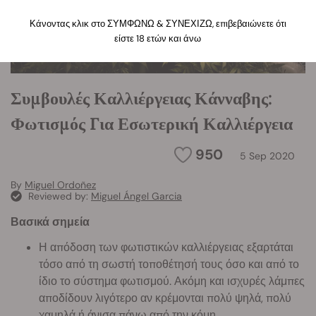
Κάνοντας κλικ στο ΣΥΜΦΩΝΩ & ΣΥΝΕΧΙΖΩ, επιβεβαιώνετε ότι
είστε 18 ετών και άνω
Συμβουλές Καλλιέργειας Κάνναβης:
Φωτισμός Για Εσωτερική Καλλιέργεια
950
5 Sep 2020
By
Miguel Ordoñez
Reviewed by:
Miguel Ángel Garcia
Βασικά σημεία
Η απόδοση των φωτιστικών καλλιέργειας εξαρτάται
τόσο από τη σωστή τοποθέτησή τους όσο και από το
ίδιο το σύστημα φωτισμού. Ακόμη και ισχυρές λάμπες
αποδίδουν λιγότερο αν κρέμονται πολύ ψηλά, πολύ
χαμηλά ή άνισα πάνω από την κόμη.