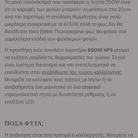
Το μόνο πλεονέκτημα που προσφέρει η λυχνία 250W είναι
ότι οι κορυφές των φυτών μπορούν να φτάσουν στα 20cm
από τον λαμπτήρα. Η απόδοση θερμότητας είναι πολύ
μικρότερη συγκριτικά με τα 600W, αλλά το φως δεν θα
διεισδύσει τόσο βαθιά. Περιορισμένο φως θα φτάσει στα
χαμηλότερα κλαδιά των ψηλότερων φυτών.
Η προσθήκη ενός επιπλέον λαμπτήρα
600W HPS
μπορεί
να αυξήσει ραγδαία τις θερμοκρασίες του χώρου. Συχνά
είναι λιγότερο δαπανηρό και πιο αποτελεσματικό να
επενδύσετε στην
αναβάθμιση του χώρου καλλιέργειας
.
Μπορείτε να καλύψετε τους τοίχους με Mylar ή να
αναβαθμίσετε ένα μαγνητικό σε ένα ψηφιακό
στραγγαλιστικό πηνίο με δυνατότητα ρύθμισης ή να
επιλέξετε LED.
ΠΟΣΑ ΦΥΤΑ;
Η απάντηση είναι όσα προτιμά ο καλλιεργητής. Μπορείτε να