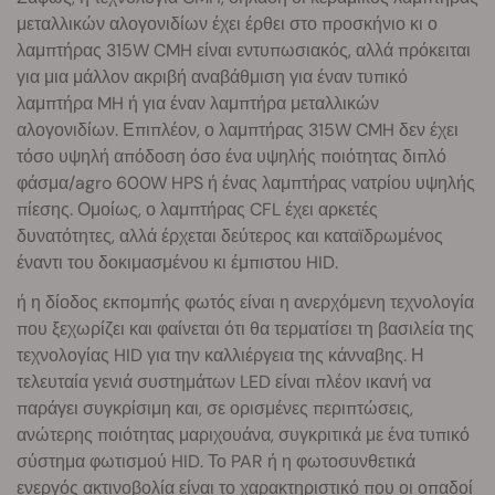
μεταλλικών αλογονιδίων έχει έρθει στο προσκήνιο κι ο
λαμπτήρας 315W CMH είναι εντυπωσιακός, αλλά πρόκειται
για μια μάλλον ακριβή αναβάθμιση για έναν τυπικό
λαμπτήρα MH ή για έναν λαμπτήρα μεταλλικών
αλογονιδίων. Επιπλέον, ο λαμπτήρας 315W CMH δεν έχει
τόσο υψηλή απόδοση όσο ένα υψηλής ποιότητας διπλό
φάσμα/agro 600W HPS ή ένας λαμπτήρας νατρίου υψηλής
πίεσης. Ομοίως, ο λαμπτήρας CFL έχει αρκετές
δυνατότητες, αλλά έρχεται δεύτερος και καταϊδρωμένος
έναντι του δοκιμασμένου κι έμπιστου HID.
ή η δίοδος εκπομπής φωτός είναι η ανερχόμενη τεχνολογία
που ξεχωρίζει και φαίνεται ότι θα τερματίσει τη βασιλεία της
τεχνολογίας HID για την καλλιέργεια της κάνναβης. Η
τελευταία γενιά συστημάτων LED είναι πλέον ικανή να
παράγει συγκρίσιμη και, σε ορισμένες περιπτώσεις,
ανώτερης ποιότητας μαριχουάνα, συγκριτικά με ένα τυπικό
σύστημα φωτισμού HID. Το PAR ή η φωτοσυνθετικά
ενεργός ακτινοβολία είναι το χαρακτηριστικό που οι οπαδοί