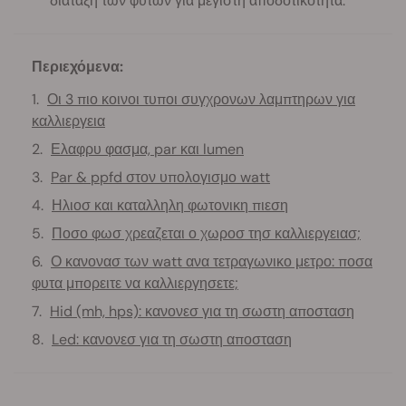
διάταξη των φυτών για μέγιστη αποδοτικότητα.
Περιεχόμενα:
Οι 3 πιο κοινοι τυποι συγχρονων λαμπτηρων για
καλλιεργεια
Ελαφρυ φασμα, par και lumen
Par & ppfd στον υπολογισμο watt
Ηλιοσ και καταλληλη φωτονικη πιεση
Ποσο φωσ χρεαζεται ο χωροσ τησ καλλιεργειασ;
Ο κανονασ των watt ανα τετραγωνικο μετρο: ποσα
φυτα μπορειτε να καλλιεργησετε;
Hid (mh, hps): κανονεσ για τη σωστη αποσταση
Led: κανονεσ για τη σωστη αποσταση