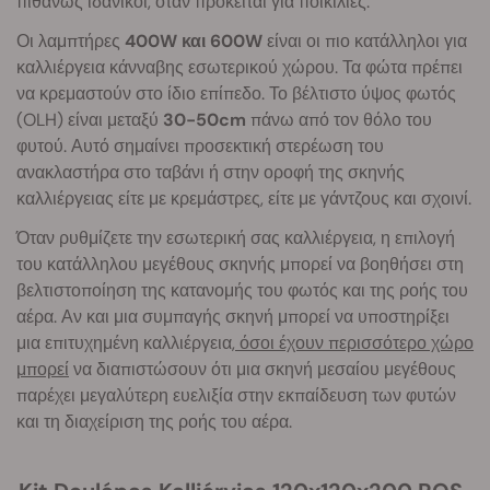
πιθανώς ιδανικοί, όταν πρόκειται για ποικιλίες.
Οι λαμπτήρες
400W και 600W
είναι οι πιο κατάλληλοι για
καλλιέργεια κάνναβης εσωτερικού χώρου. Τα φώτα πρέπει
να κρεμαστούν στο ίδιο επίπεδο. Το βέλτιστο ύψος φωτός
(OLH) είναι μεταξύ
30-50cm
πάνω από τον θόλο του
φυτού. Αυτό σημαίνει προσεκτική στερέωση του
ανακλαστήρα στο ταβάνι ή στην οροφή της σκηνής
καλλιέργειας είτε με κρεμάστρες, είτε με γάντζους και σχοινί.
Όταν ρυθμίζετε την εσωτερική σας καλλιέργεια, η επιλογή
του κατάλληλου μεγέθους σκηνής μπορεί να βοηθήσει στη
βελτιστοποίηση της κατανομής του φωτός και της ροής του
αέρα. Αν και μια συμπαγής σκηνή μπορεί να υποστηρίξει
μια επιτυχημένη καλλιέργεια,
όσοι έχουν περισσότερο χώρο
μπορεί
να διαπιστώσουν ότι μια σκηνή μεσαίου μεγέθους
παρέχει μεγαλύτερη ευελιξία στην εκπαίδευση των φυτών
και τη διαχείριση της ροής του αέρα.