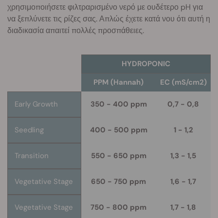
χρησιμοποιήσετε φιλτραρισμένο νερό με ουδέτερο pH για
να ξεπλύνετε τις ρίζες σας. Απλώς έχετε κατά νου ότι αυτή η
διαδικασία απαιτεί πολλές προσπάθειες.
HYDROPONIC
PPM (Hannah)
EC (mS/cm2)
Early Growth
350 - 400 ppm
0,7 - 0,8
Seedling
400 - 500 ppm
1 - 1,2
Transition
550 - 650 ppm
1,3 - 1,5
Vegetative Stage
650 - 750 ppm
1,6 - 1,7
Vegetative Stage
750 - 800 ppm
1,7 - 1,8