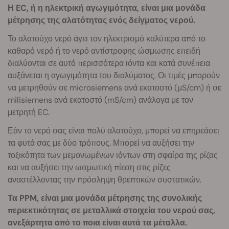
Η EC, ή η ηλεκτρική αγωγιμότητα, είναι μια μονάδα
μέτρησης της αλατότητας ενός δείγματος νερού.
Το αλατούχο νερό άγει τον ηλεκτρισμό καλύτερα από το
καθαρό νερό ή το νερό αντίστροφης ώσμωσης επειδή
διαλύονται σε αυτό περισσότερα ιόντα και κατά συνέπεια
αυξάνεται η αγωγιμότητα του διαλύματος. Οι τιμές μπορούν
να μετρηθούν σε microsiemens ανά εκατοστό (μS/cm) ή σε
milisiemens ανά εκατοστό (mS/cm) ανάλογα με τον
μετρητή EC.
Εάν το νερό σας είναι πολύ αλατούχο, μπορεί να επηρεάσει
τα φυτά σας με δύο τρόπους. Μπορεί να αυξήσει την
τοξικότητα των μεμονωμένων ιόντων στη σφαίρα της ρίζας
και να αυξήσει την ωσμωτική πίεση στις ρίζες
αναστέλλοντας την πρόσληψη θρεπτικών συστατικών.
Τα PPM, είναι μια μονάδα μέτρησης της συνολικής
περιεκτικότητας σε μεταλλικά στοιχεία του νερού σας,
ανεξάρτητα από το ποια είναι αυτά τα μέταλλα.