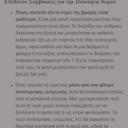
Επιπλέον Συμβουλές για την Ποιότητα Νερού
Ποιος πιστεύει ότι το νερό της βροχής είναι
ουδέτερο
; Είναι μια κοινή παρανόηση και είναι στην
πραγματικότητα ήπια όξινο. Το διοξείδιο του άνθρακα
διαλύεται στη βροχή και μετατρέπεται σε ασθενές
ανθρακικό οξύ με pH περίπου 5.6. Μην ανησυχείτε,
όμως, αφού καθίσει για λίγο σε μια δεξαμενή ή
φράγμα ή ντεπόζιτο, απελευθερώνει το διοξείδιο του
άνθρακα και ισορροπεί στο 7. Έχετε παρατηρήσει
ποτέ πώς τα φυτά μεγαλώνουν σαν τρελά μετά τη
βροχή; Να γιατί.
Όταν περνάτε το νερό σας
μέσα από ένα φίλτρο
αντίστροφης ώσμωσης
, αυτό θα απαλλαγεί εντελώς
από τα μεταλλικά στοιχεία. Μην χρησιμοποιείτε ποτέ
αυτό το νερό χωρίς κάποια παρέμβαση για να
ξεπλύνετε τα φυτά σας ή ως σπρέι φυλλώματος. Το
νερό αντίστροφης ώσμωσης, RO, θα αφαιρέσει τα
θρεπτικά συστατικά από τα φυτά σας, ειδικά το