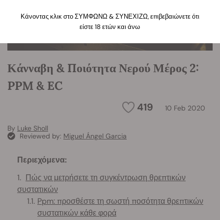
Κάνοντας κλικ στο ΣΥΜΦΩΝΩ & ΣΥΝΕΧΙΖΩ, επιβεβαιώνετε ότι
είστε 18 ετών και άνω
Κάνναβη & Ποιότητα Νερού Μέρος 2:
PPM & EC
419
10 Feb 2020
By
Luke Sholl
Reviewed by:
Miguel Ángel Garcia
Περιεχόμενα:
Πώς να μετρήσετε τη συγκέντρωση θρεπτικών
συστατικών
Ppm: προσθέστε τη σωστή ποσότητα θρεπτικών
συστατικών κάθε φορά